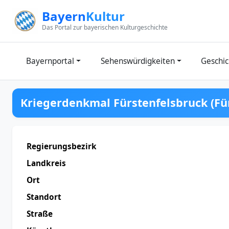
Zum Inhalt springen
Bayern
Kultur
Das Portal zur bayerischen Kulturgeschichte
Bayernportal
Sehenswürdigkeiten
Geschic
Kriegerdenkmal Fürstenfelsbruck (Fü
Regierungsbezirk
Landkreis
Ort
Standort
Straße