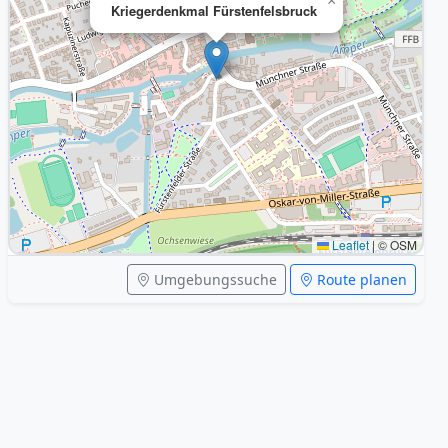
×
Kriegerdenkmal Fürstenfelsbruck
Leaflet
|
© OSM
Umgebungssuche
Route planen