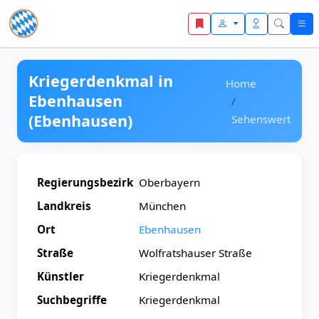
Zum Inhalt springen
Kriegerdenkmal in
Home
Ebenhausen
(Ebenhausen)
Sehenswert
Regierungsbezirk
Oberbayern
Landkreis
München
Ort
Ebenhausen
Straße
Wolfratshauser Straße
Künstler
Kriegerdenkmal
Suchbegriffe
Kriegerdenkmal