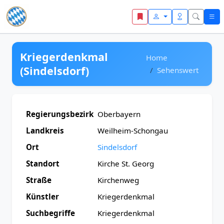
Zum Inhalt springen
Kriegerdenkmal
Home
(Sindelsdorf)
Sehenswert
Regierungsbezirk
Oberbayern
Landkreis
Weilheim-Schongau
Ort
Sindelsdorf
Standort
Kirche St. Georg
Straße
Kirchenweg
Künstler
Kriegerdenkmal
Suchbegriffe
Kriegerdenkmal