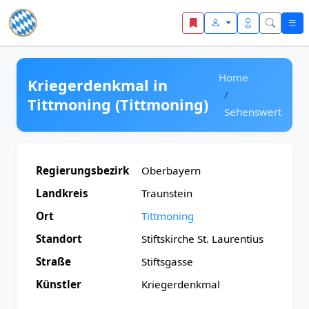
Zum Inhalt springen
Home
Kriegerdenkmal in
Tittmoning (Tittmoning)
Sehenswert
Regierungsbezirk
Oberbayern
Landkreis
Traunstein
Ort
Tittmoning
Standort
Stiftskirche St. Laurentius
Straße
Stiftsgasse
Künstler
Kriegerdenkmal