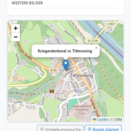
WEITERE BILDER
+
−
×
Kriegerdenkmal in Tittmoning
Leaflet
|
© OSM
Umgebungssuche
Route planen