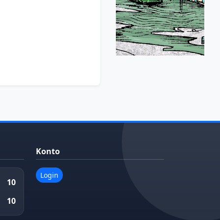
Konto
Login
10
10