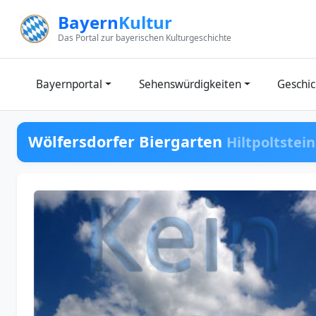
Zum Inhalt springen
Bayern
Kultur
Das Portal zur bayerischen Kulturgeschichte
Bayernportal
Sehenswürdigkeiten
Geschic
Wölfersdorfer Biergarten
Hiltpoltstein