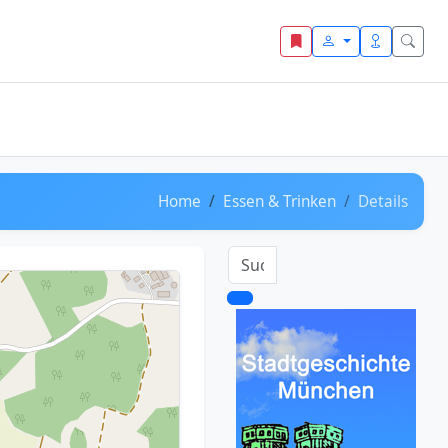
Home
Essen & Trinken
Details