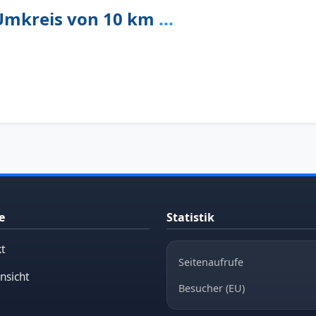
Umkreis von 10 km
...
e
Statistik
t
Seitenaufrufe
nsicht
Besucher (EU)