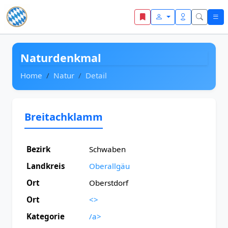
Zum Inhalt springen
Naturdenkmal
Home
Natur
Detail
Breitachklamm
Bezirk
Schwaben
Landkreis
Oberallgäu
Ort
Oberstdorf
Ort
<>
Kategorie
/a>