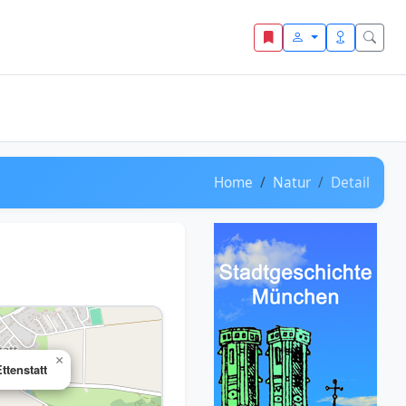
Home
Natur
Detail
×
ttenstatt