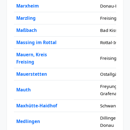
Marxheim
Donau-Ries
Marzling
Freising
Maßbach
Bad Kissingen
Massing im Rottal
Rottal-Inn
Mauern, Kreis
Freising
Freising
Mauerstetten
Ostallgäu
Freyung-
Mauth
Grafenau
Maxhütte-Haidhof
Schwandorf
Dillingen an d
Medlingen
Donau