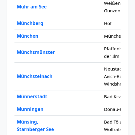
Weißenburg-
Muhr am See
Gunzenhause
Münchberg
Hof
München
München
Pfaffenhofen 
Münchsmünster
der Ilm
Neustadt an d
Münchsteinach
Aisch-Bad
Windsheim
Münnerstadt
Bad Kissingen
Munningen
Donau-Ries
Münsing,
Bad Tölz-
Starnberger See
Wolfratshaus