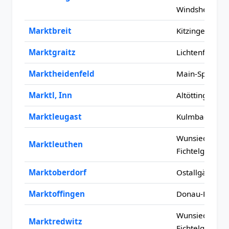
Windsheim
Marktbreit
Kitzingen
Marktgraitz
Lichtenfels
Marktheidenfeld
Main-Spessart
Marktl, Inn
Altötting
Marktleugast
Kulmbach
Wunsiedel im
Marktleuthen
Fichtelgebirge
Marktoberdorf
Ostallgäu
Marktoffingen
Donau-Ries
Wunsiedel im
Marktredwitz
Fichtelgebirge