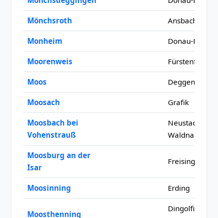
Mönchsdeggingen
Donau-Ries
Mönchsroth
Ansbach
Monheim
Donau-Ries
Moorenweis
Fürstenfeldbr
Moos
Deggendorf
Moosach
Grafik
Moosbach bei
Neustadt an d
Vohenstrauß
Waldnaab
Moosburg an der
Freising
Isar
Moosinning
Erding
Dingolfing-
Moosthenning