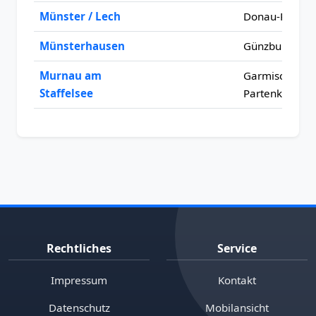
Münster / Lech
Donau-Ries
Münsterhausen
Günzburg
Murnau am
Garmisch-
Staffelsee
Partenkirchen
Rechtliches
Service
Impressum
Kontakt
Datenschutz
Mobilansicht