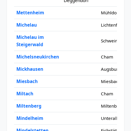
Deggendorf
Mettenheim
Mühldorf am 
Michelau
Lichtenfels
Michelau im
Schweinfurt
Steigerwald
Michelsneukirchen
Cham
Mickhausen
Augsburg
Miesbach
Miesbach
Miltach
Cham
Miltenberg
Miltenberg
Mindelheim
Unterallgäu
Mindelstetten
Eichstätt