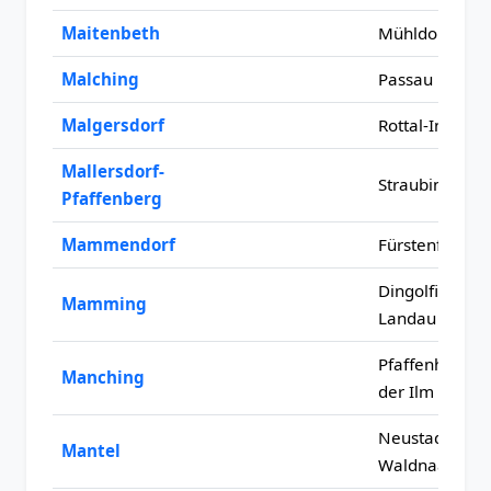
Maitenbeth
Mühldorf am 
Malching
Passau
Malgersdorf
Rottal-Inn
Mallersdorf-
Straubing-Bo
Pfaffenberg
Mammendorf
Fürstenfeldbr
Dingolfing-
Mamming
Landau
Pfaffenhofen 
Manching
der Ilm
Neustadt an d
Mantel
Waldnaab