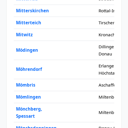
Mitterskirchen
Rottal-Inn
Mitterteich
Tirschenreuth
Mitwitz
Kronach
Dillingen an d
Mödingen
Donau
Erlangen-
Möhrendorf
Höchstadt
Mömbris
Aschaffenburg
Mömlingen
Miltenberg
Mönchberg,
Miltenberg
Spessart