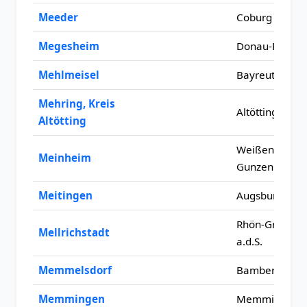
Meeder
Coburg
Megesheim
Donau-Ries
Mehlmeisel
Bayreuth
Mehring, Kreis
Altötting
Altötting
Weißenburg-
Meinheim
Gunzenhause
Meitingen
Augsburg
Rhön-Grabfeld
Mellrichstadt
a.d.S.
Memmelsdorf
Bamberg
Memmingen
Memmingen