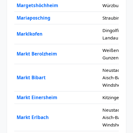
Margetshöchheim
Würzburg
Mariaposching
Straubing-Bo
Dingolfing-
Marklkofen
Landau
Weißenburg-
Markt Berolzheim
Gunzenhause
Neustadt an d
Markt Bibart
Aisch-Bad
Windsheim
Markt Einersheim
Kitzingen
Neustadt an d
Markt Erlbach
Aisch-Bad
Windsheim