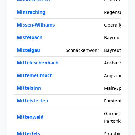
Mintraching
Regensburg
Missen-Wilhams
Oberallgäu
Mistelbach
Bayreuth
Mistelgau
Schnackenwöhr
Bayreuth
Mitteleschenbach
Ansbach
Mittelneufnach
Augsburg
Mittelsinn
Main-Spessart
Mittelstetten
Fürstenfeldbr
Garmisch-
Mittenwald
Partenkirchen
Mitterfels
Straubing-Bo