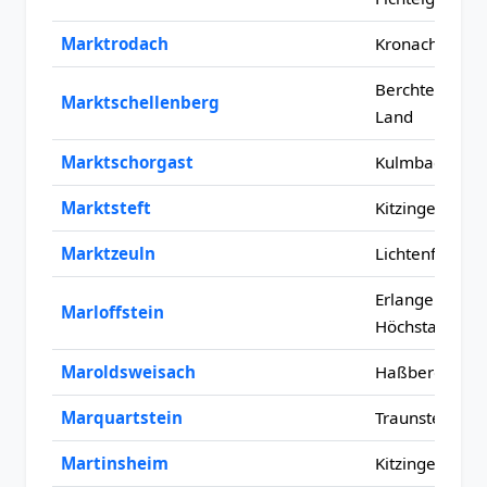
Marktrodach
Kronach
Berchtesgade
Marktschellenberg
Land
Marktschorgast
Kulmbach
Marktsteft
Kitzingen
Marktzeuln
Lichtenfels
Erlangen-
Marloffstein
Höchstadt
Maroldsweisach
Haßberge
Marquartstein
Traunstein
Martinsheim
Kitzingen