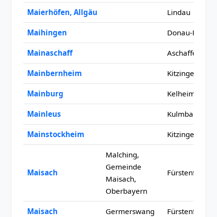
Maierhöfen, Allgäu
Lindau
Maihingen
Donau-Ries
Mainaschaff
Aschaffenburg
Mainbernheim
Kitzingen
Mainburg
Kelheim
Mainleus
Kulmbach
Mainstockheim
Kitzingen
Malching,
Gemeinde
Maisach
Fürstenfeldbr
Maisach,
Oberbayern
Maisach
Germerswang
Fürstenfeldbr