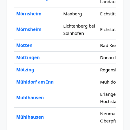
Landau
Mörnsheim
Maxberg
Eichstätt
Lichtenberg bei
Mörnsheim
Eichstätt
Solnhofen
Motten
Bad Kissingen
Möttingen
Donau-Ries
Mötzing
Regensburg
Mühldorf am Inn
Mühldorf am 
Erlangen-
Mühlhausen
Höchstadt
Neumarkt in d
Mühlhausen
Oberpfalz