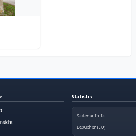
e
Statistik
t
Seitenaufrufe
nsicht
Besucher (EU)