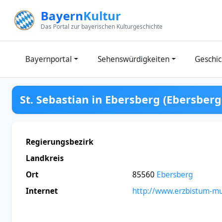
Zum Inhalt springen
Bayern
Kultur
Das Portal zur bayerischen Kulturgeschichte
Bayernportal
Sehenswürdigkeiten
Geschic
St. Sebastian in Ebersberg (Ebersberg
Regierungsbezirk
Landkreis
Ort
85560
Ebersberg
Internet
http://www.erzbistum-m