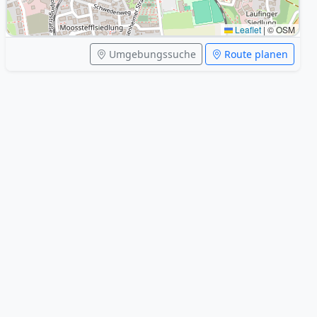
Leaflet
|
© OSM
Umgebungssuche
Route planen