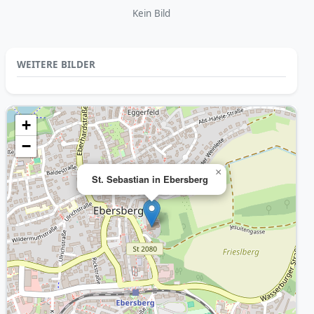
Kein Bild
WEITERE BILDER
+
−
×
St. Sebastian in Ebersberg