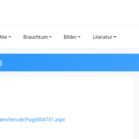
hte
Brauchtum
Bilder
Literatur
)
uenchen.de/Page004731.aspx