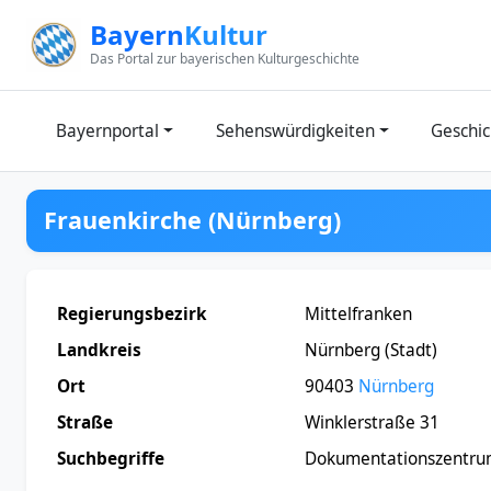
Zum Inhalt springen
Bayern
Kultur
Das Portal zur bayerischen Kulturgeschichte
Bayernportal
Sehenswürdigkeiten
Geschic
Frauenkirche (Nürnberg)
Regierungsbezirk
Mittelfranken
Landkreis
Nürnberg (Stadt)
Ort
90403
Nürnberg
Straße
Winklerstraße 31
Suchbegriffe
Dokumentationszentrum