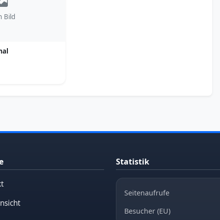
n Bild
al
e
Statistik
t
Seitenaufrufe
nsicht
Besucher (EU)