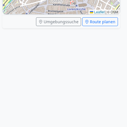
Leaflet
|
© OSM
Umgebungssuche
Route planen