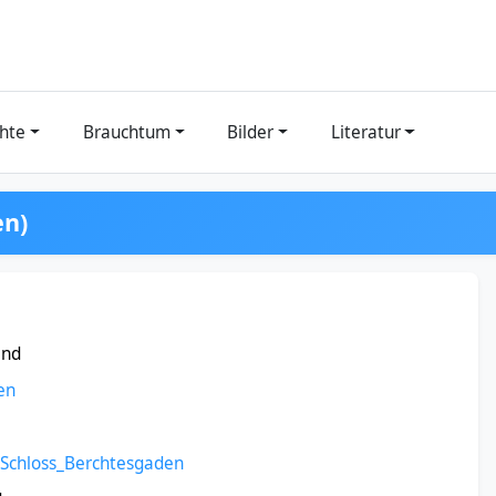
hte
Brauchtum
Bilder
Literatur
en)
and
en
Schloss_Berchtesgaden