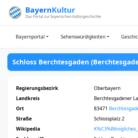
Zum Inhalt springen
Bayern
Kultur
Das Portal zur bayerischen Kulturgeschichte
Bayernportal
Sehenswürdigkeiten
Geschic
Schloss Berchtesgaden (Berchtesgad
Regierungsbezirk
Oberbayern
Landkreis
Berchtesgadener L
Ort
83471
Berchtesgad
Straße
Schlossplatz 2
Wikipedia
K%C3%B6nigliches_