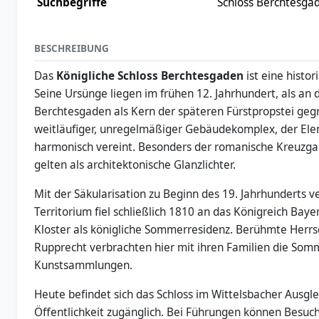
Suchbegriffe
Schloss Berchtesga
BESCHREIBUNG
Das
Königliche Schloss Berchtesgaden
ist eine histo
Seine Ursünge liegen im frühen 12. Jahrhundert, als an d
Berchtesgaden als Kern der späteren Fürstpropstei geg
weitläufiger, unregelmäßiger Gebäudekomplex, der Ele
harmonisch vereint. Besonders der romanische Kreuzgan
gelten als architektonische Glanzlichter.
Mit der Säkularisation zu Beginn des 19. Jahrhunderts ve
Territorium fiel schließlich 1810 an das Königreich Ba
Kloster als königliche Sommerresidenz. Berühmte Herrsc
Rupprecht verbrachten hier mit ihren Familien die Som
Kunstsammlungen.
Heute befindet sich das Schloss im Wittelsbacher Ausgle
Öffentlichkeit zugänglich. Bei Führungen können Besuc