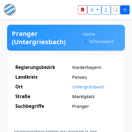
Zum Inhalt springen
Pranger
Home
(Untergriesbach)
Sehenswert
Regierungsbezirk
Niederbayern
Landkreis
Passau
Ort
Untergriesbach
Straße
Marktplatz
Suchbegriffe
Pranger