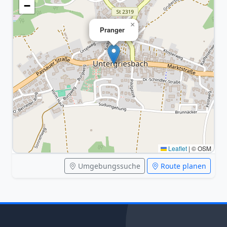
−
×
Pranger
Leaflet
|
© OSM
Umgebungssuche
Route planen