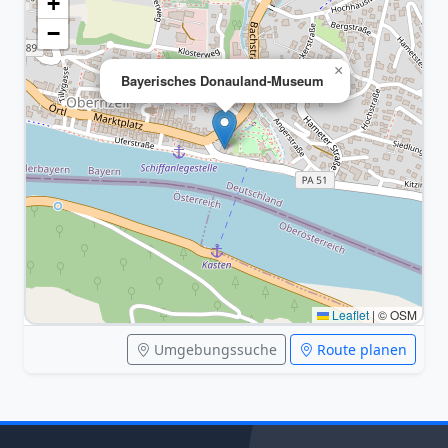
+
−
×
Bayerisches Donauland-Museum
Leaflet
|
© OSM
Umgebungssuche
Route planen