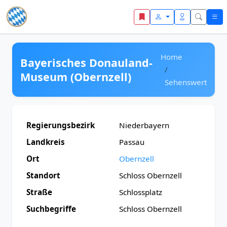
Zum Inhalt springen
Home
Bayerisches Donauland-
Museum (Obernzell)
Sehenswert
Regierungsbezirk
Niederbayern
Landkreis
Passau
Ort
Obernzell
Standort
Schloss Obernzell
Straße
Schlossplatz
Suchbegriffe
Schloss Obernzell