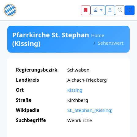
Zum Inhalt springen
Pfarrkirche St. Stephan
Home
(Kissing)
Sehenswert
Regierungsbezirk
Schwaben
Landkreis
Aichach-Friedberg
Ort
Kissing
Straße
Kirchberg
Wikipedia
St._Stephan_(Kissing)
Suchbegriffe
Wehrkirche