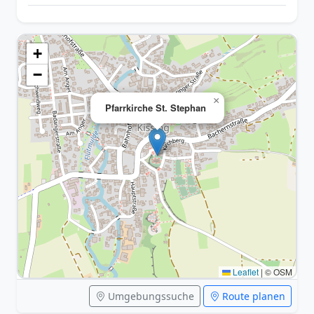
+
−
×
Pfarrkirche St. Stephan
Leaflet
|
© OSM
Umgebungssuche
Route planen