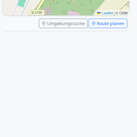
Leaflet
|
© OSM
Umgebungssuche
Route planen