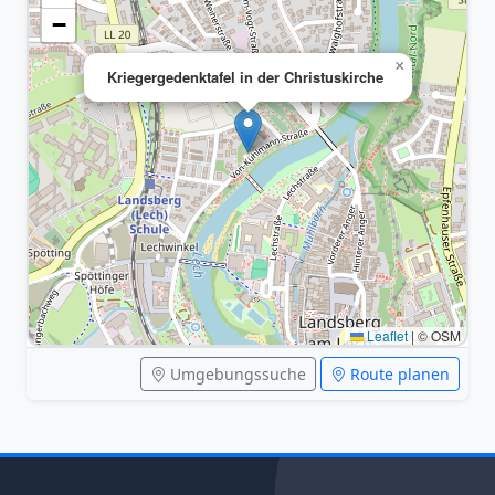
−
×
Kriegergedenktafel in der Christuskirche
Leaflet
|
© OSM
Umgebungssuche
Route planen