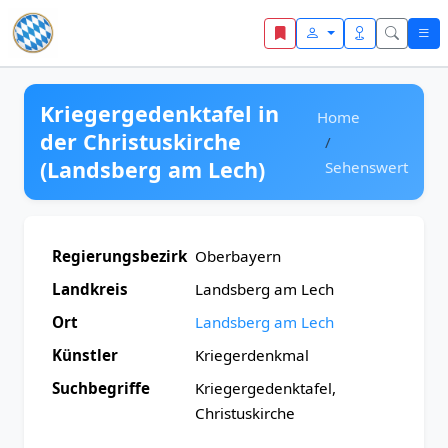
Zum Inhalt springen
Kriegergedenktafel in
Home
der Christuskirche
(Landsberg am Lech)
Sehenswert
Regierungsbezirk
Oberbayern
Landkreis
Landsberg am Lech
Ort
Landsberg am Lech
Künstler
Kriegerdenkmal
Suchbegriffe
Kriegergedenktafel,
Christuskirche