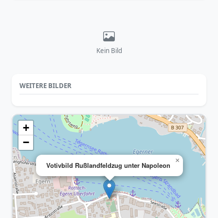
Kein Bild
WEITERE BILDER
+
−
×
Votivbild Rußlandfeldzug unter Napoleon