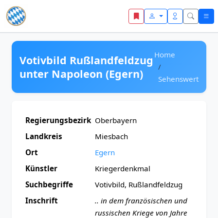
Zum Inhalt springen
Home
Votivbild Rußlandfeldzug
unter Napoleon (Egern)
Sehenswert
Regierungsbezirk
Oberbayern
Landkreis
Miesbach
Ort
Egern
Künstler
Kriegerdenkmal
Suchbegriffe
Votivbild, Rußlandfeldzug
Inschrift
.. in dem französischen und
russischen Kriege von Jahre