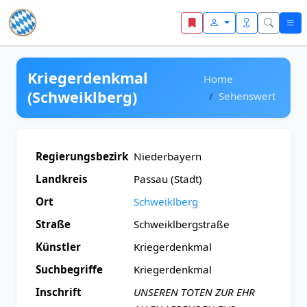
Zum Inhalt springen
Kriegerdenkmal
Home
(Schweiklberg)
Sehenswert
Regierungsbezirk
Niederbayern
Landkreis
Passau (Stadt)
Ort
Schweiklberg
Straße
Schweiklbergstraße
Künstler
Kriegerdenkmal
Suchbegriffe
Kriegerdenkmal
Inschrift
UNSEREN TOTEN ZUR EHR