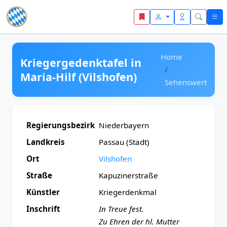
Zum Inhalt springen
Home
Kriegergedenktafel in
Maria-Hilf (Vilshofen)
Sehenswert
Regierungsbezirk
Niederbayern
Landkreis
Passau (Stadt)
Ort
Vilshofen
Straße
Kapuzinerstraße
Künstler
Kriegerdenkmal
Inschrift
In Treue fest.
Zu Ehren der hl. Mutter