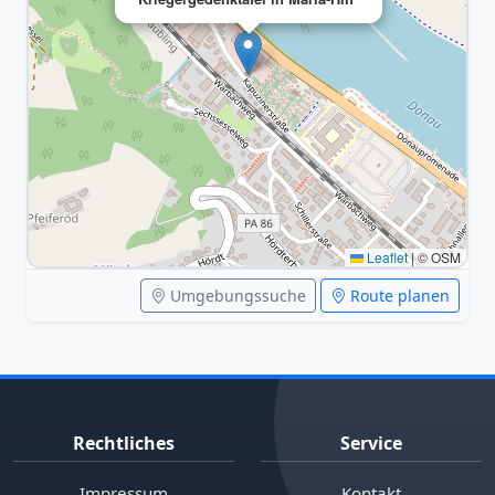
Leaflet
|
© OSM
Umgebungssuche
Route planen
Rechtliches
Service
Impressum
Kontakt