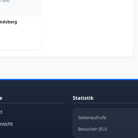
n Bild
andsberg
e
Statistik
t
Seitenaufrufe
nsicht
Besucher (EU)