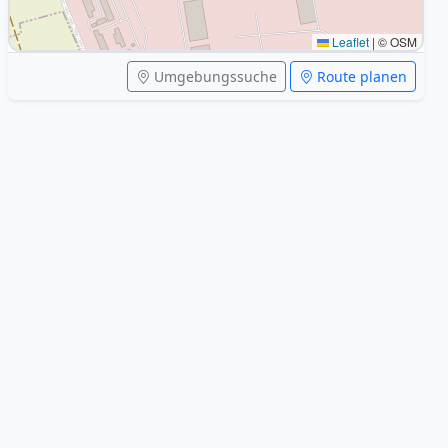
Leaflet
|
© OSM
Umgebungssuche
Route planen