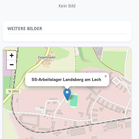
Kein Bild
WEITERE BILDER
+
−
×
SS-Arbeitslager Landsberg am Lech