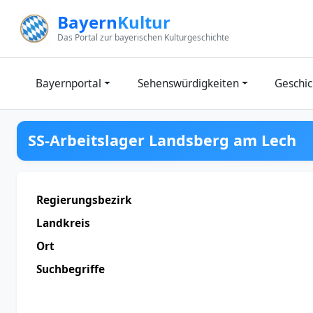
Zum Inhalt springen
Bayern
Kultur
Das Portal zur bayerischen Kulturgeschichte
Bayernportal
Sehenswürdigkeiten
Geschic
SS-Arbeitslager Landsberg am Lech
Regierungsbezirk
Landkreis
Ort
Suchbegriffe