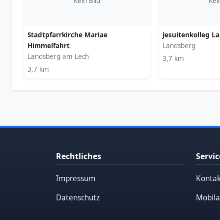
Kein Bild
Kei
Stadtpfarrkirche Mariae
Jesuitenkolleg L
Himmelfahrt
Landsberg
Landsberg am Lech
3,7 km
3,7 km
Rechtliches
Servic
Impressum
Kontak
Datenschutz
Mobila