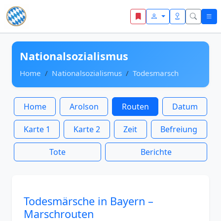
Zum Inhalt springen
Nationalsozialismus
Home
Nationalsozialismus
Todesmarsch
Home
Arolson
Routen
Datum
Karte 1
Karte 2
Zeit
Befreiung
Tote
Berichte
Todesmärsche in Bayern –
Marschrouten