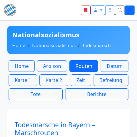
Zum Inhalt springen
Nationalsozialismus
Home
Nationalsozialismus
Todesmarsch
Home
Arolson
Routen
Datum
Karte 1
Karte 2
Zeit
Befreiung
Tote
Berichte
Todesmärsche in Bayern –
Marschrouten