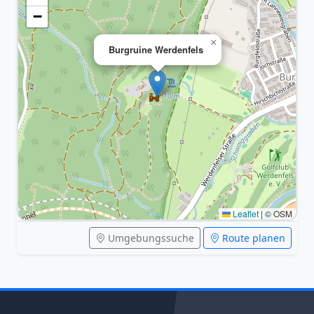
−
×
Burgruine Werdenfels
Leaflet
|
© OSM
Umgebungssuche
Route planen