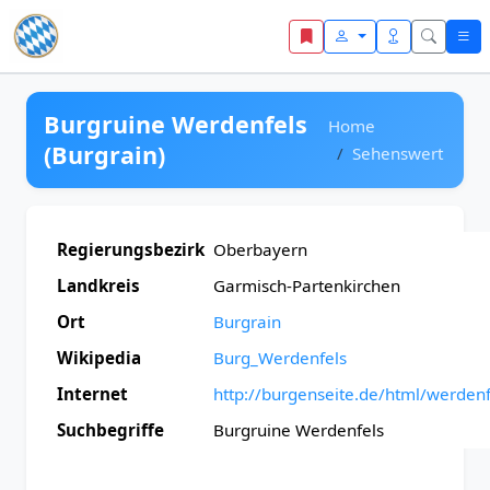
Zum Inhalt springen
Burgruine Werdenfels
Home
(Burgrain)
Sehenswert
Regierungsbezirk
Oberbayern
Landkreis
Garmisch-Partenkirchen
Ort
Burgrain
Wikipedia
Burg_Werdenfels
Internet
http://burgenseite.de/html/werdenf
Suchbegriffe
Burgruine Werdenfels