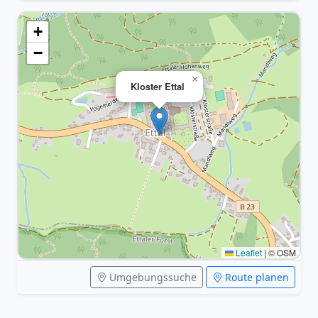
+
−
×
Kloster Ettal
Leaflet
|
© OSM
Umgebungssuche
Route planen