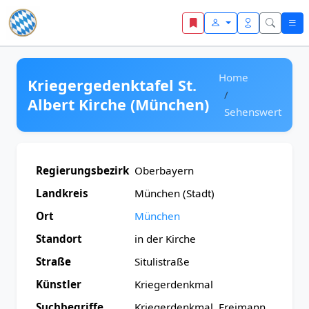
Zum Inhalt springen
Home
Kriegergedenktafel St.
Albert Kirche (München)
Sehenswert
Regierungsbezirk
Oberbayern
Landkreis
München (Stadt)
Ort
München
Standort
in der Kirche
Straße
Situlistraße
Künstler
Kriegerdenkmal
Suchbegriffe
Kriegerdenkmal, Freimann,