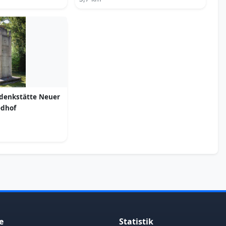
edenkstätte Neuer
edhof
e
Statistik