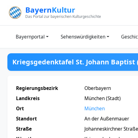
Zum Inhalt springen
Bayern
Kultur
Das Portal zur bayerischen Kulturgeschichte
Bayernportal
Sehenswürdigkeiten
Geschic
Kriegsgedenktafel St. Johann Baptist
Regierungsbezirk
Oberbayern
Landkreis
München (Stadt)
Ort
München
Standort
An der Außenmauer
Straße
Johanneskirchner Straß