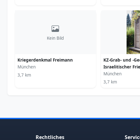
Kein Bild
Kriegerdenkmal Freimann
KZ-Grab- und -G
München
Israelitischer Fri
München
3,7 km
3,7 km
Rechtliches
Servic