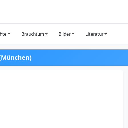
hte
Brauchtum
Bilder
Literatur
 (München)
e