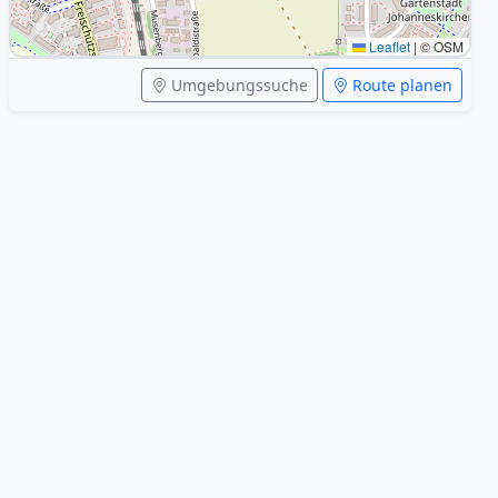
Leaflet
|
© OSM
Umgebungssuche
Route planen