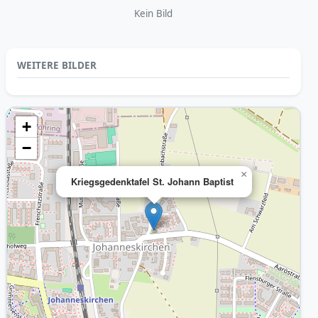
Kein Bild
WEITERE BILDER
+
−
×
Kriegsgedenktafel St. Johann Baptist