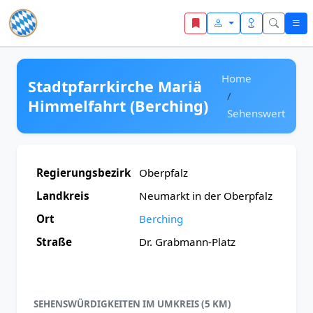
Zum Inhalt springen
Home
Stadtpfarrkirche Mariä
Himmelfahrt (Berching)
Sehenswert
Regierungsbezirk
Oberpfalz
Landkreis
Neumarkt in der Oberpfalz
Ort
Berching
Straße
Dr. Grabmann-Platz
SEHENSWÜRDIGKEITEN IM UMKREIS (5 KM)