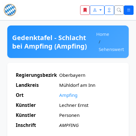
Zum Inhalt springen
Home
Gedenktafel - Schlacht
bei Ampfing (Ampfing)
Sehenswert
Regierungsbezirk
Oberbayern
Landkreis
Mühldorf am Inn
Ort
Ampfing
Künstler
Lechner Ernst
Künstler
Personen
Inschrift
AMPFING