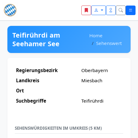
Zum Inhalt springen
Teifirührdi am
Home
Seehamer See
Sehenswert
Regierungsbezirk
Oberbayern
Landkreis
Miesbach
Ort
Suchbegriffe
Teifirührdi
SEHENSWÜRDIGKEITEN IM UMKREIS (5 KM)