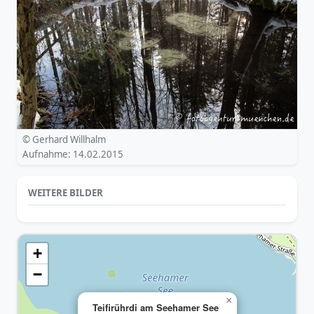
© Gerhard Willhalm
Aufnahme: 14.02.2015
WEITERE BILDER
+
−
×
Teifirührdi am Seehamer See