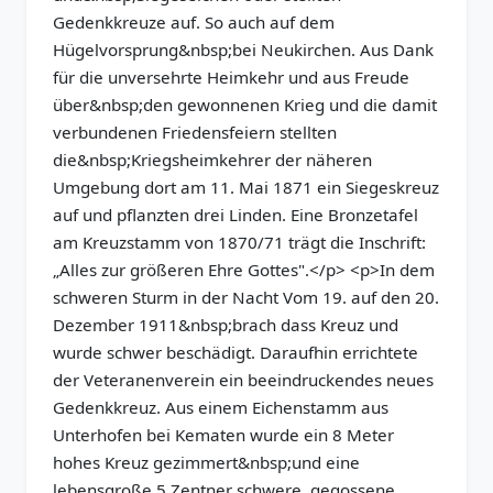
Gedenkkreuze auf. So auch auf dem
Hügelvorsprung&nbsp;bei Neukirchen. Aus Dank
für die unversehrte Heimkehr und aus Freude
über&nbsp;den gewonnenen Krieg und die damit
verbundenen Friedensfeiern stellten
die&nbsp;Kriegsheimkehrer der näheren
Umgebung dort am 11. Mai 1871 ein Siegeskreuz
auf und pflanzten drei Linden. Eine Bronzetafel
am Kreuzstamm von 1870/71 trägt die Inschrift:
„Alles zur größeren Ehre Gottes".</p> <p>In dem
schweren Sturm in der Nacht Vom 19. auf den 20.
Dezember 1911&nbsp;brach dass Kreuz und
wurde schwer beschädigt. Daraufhin errichtete
der Veteranenverein ein beeindruckendes neues
Gedenkkreuz. Aus einem Eichenstamm aus
Unterhofen bei Kematen wurde ein 8 Meter
hohes Kreuz gezimmert&nbsp;und eine
lebensgroße 5 Zentner schwere, gegossene