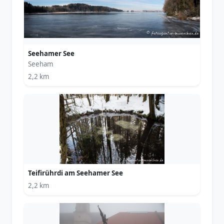
Seehamer See
Seeham
2,2 km
Teifirührdi am Seehamer See
2,2 km