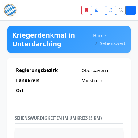
Zum Inhalt springen
Kriegerdenkmal in
Home
Unterdarching
Sehenswert
Regierungsbezirk
Oberbayern
Landkreis
Miesbach
Ort
SEHENSWÜRDIGKEITEN IM UMKREIS (5 KM)