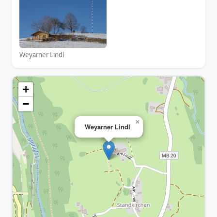
Weyarner Lindl
+
−
×
Weyarner Lindl