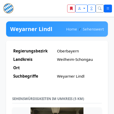
Zum Inhalt springen
Weyarner Lindl
Home
Sehenswert
Regierungsbezirk
Oberbayern
Landkreis
Weilheim-Schongau
Ort
Suchbegriffe
Weyarner Lindl
SEHENSWÜRDIGKEITEN IM UMKREIS (5 KM)