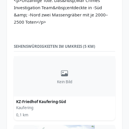
<p>Unzählige Tote. Das&nbsp;War Crimes
Investigation Team&nbsp;entdeckte in -Süd
&amp; -Nord zwei Massengräber mit je 2000–
2500 Toten</p>
SEHENSWÜRDIGKEITEN IM UMKREIS (5 KM)
Kein Bild
KZ-Friedhof Kaufering-Süd
Kaufering
0,1 km