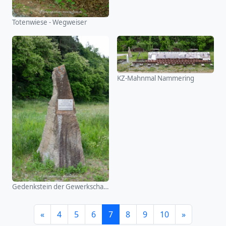
Totenwiese - Wegweiser
KZ-Mahnmal Nammering
Gedenkstein der Gewerkschaft IGM
«
4
5
6
7
8
9
10
»