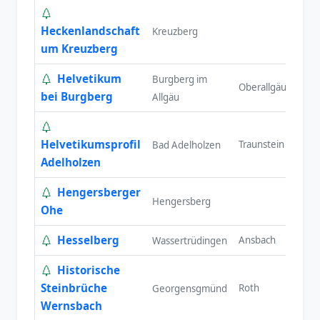
Heckenlandschaft
Kreuzberg
um Kreuzberg
Helvetikum
Burgberg im
Oberallgäu
S
bei Burgberg
Allgäu
Helvetikumsprofil
Traunstein
O
Bad Adelholzen
Adelholzen
Hengersberger
Hengersberg
Ohe
Hesselberg
Ansbach
M
Wassertrüdingen
Historische
Steinbrüche
Roth
M
Georgensgmünd
Wernsbach