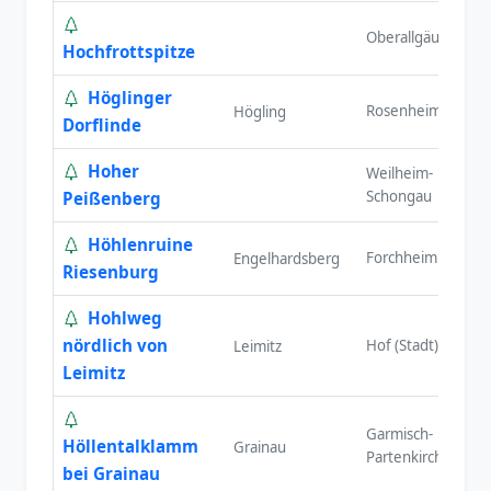
Oberallgäu
S
Hochfrottspitze
Höglinger
Rosenheim
O
Högling
Dorflinde
Hoher
Weilheim-
O
Schongau
Peißenberg
Höhlenruine
Forchheim
O
Engelhardsberg
Riesenburg
Hohlweg
nördlich von
Hof (Stadt)
O
Leimitz
Leimitz
Garmisch-
Höllentalklamm
O
Grainau
Partenkirchen
bei Grainau