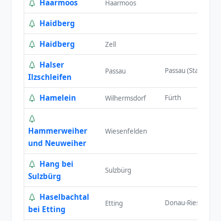
Haarmoos
Haarmoos
Haidberg
Haidberg
Zell
Halser
Passau (Stadt)
N
Passau
Ilzschleifen
Hamelein
Fürth
M
Wilhermsdorf
Hammerweiher
Wiesenfelden
und Neuweiher
Hang bei
Sulzbürg
Sulzbürg
Haselbachtal
Donau-Ries
S
Etting
bei Etting