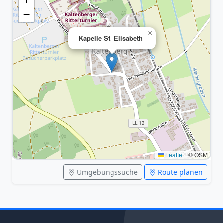
−
×
Kapelle St. Elisabeth
Leaflet
|
© OSM
Umgebungssuche
Route planen