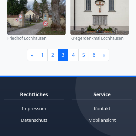
Friedhof Lochhausen
Kriegerdenkmal Lochhausen
«
1
2
3
4
5
6
»
Rechtliches
Service
Impressum
Kontakt
Datenschutz
Mobilansicht