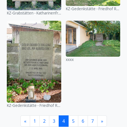
KZ-Gedenkstätte - Friedhof Rötz
KZ-Grabstätten - Katharinenfriedhof
xxxx
KZ-Gedenkstätte - Friedhof Rötz
«
1
2
3
4
5
6
7
»