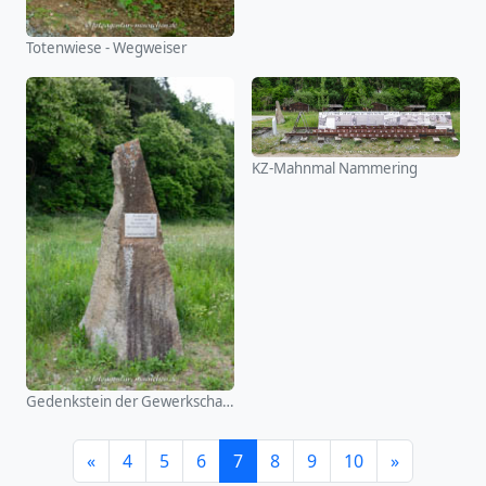
Totenwiese - Wegweiser
KZ-Mahnmal Nammering
Gedenkstein der Gewerkschaft IGM
«
4
5
6
7
8
9
10
»