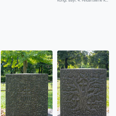
Köngl. Bayr. 4. Feldartillerie Reg. Ludwig