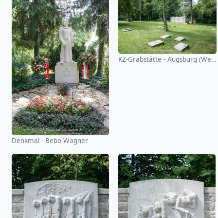
KZ-Grabstätte - Augsburg (Westfriedhof)
Denkmal - Bebo Wagner