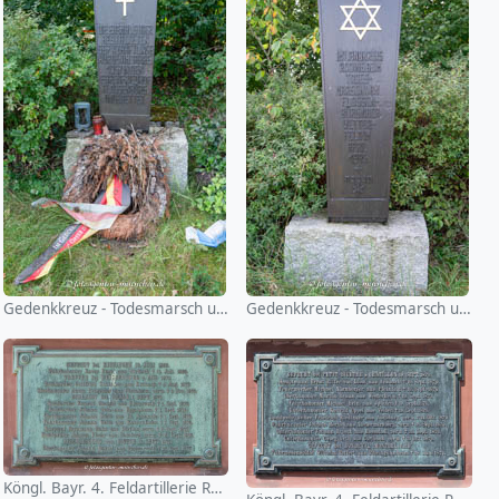
Gedenkkreuz - Todesmarsch und Massaker
Gedenkkreuz - Todesmarsch und Massaker
Köngl. Bayr. 4. Feldartillerie Reg. Ludwig