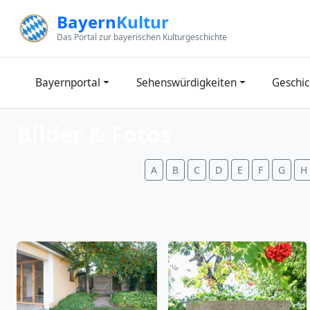
Zum Inhalt springen
Bayern
Kultur
Das Portal zur bayerischen Kulturgeschichte
Bayernportal
Sehenswürdigkeiten
Geschic
Bilder & Fotos
A
B
C
D
E
F
G
H