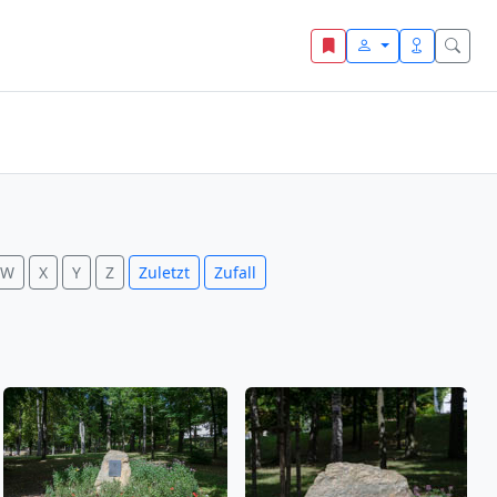
W
X
Y
Z
Zuletzt
Zufall