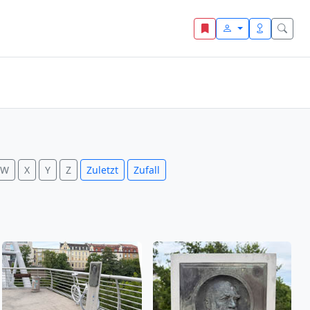
W
X
Y
Z
Zuletzt
Zufall