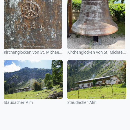
Kirchenglocken von St. Michael (Alxing)
Kirchenglocken von St. Michael (Alxing)
Staudacher Alm
Staudacher Alm