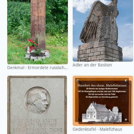
Adler an der Bastion
Denkmal - Ermordete russische Kriegsgefangene
Gedenktafel - Malefizhaus