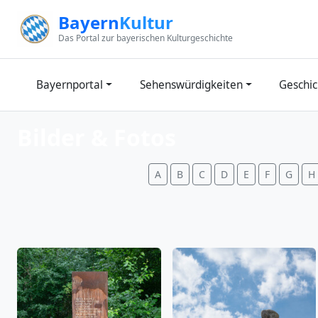
Zum Inhalt springen
Bayern
Kultur
Das Portal zur bayerischen Kulturgeschichte
Bayernportal
Sehenswürdigkeiten
Geschic
Bilder & Fotos
A
B
C
D
E
F
G
H