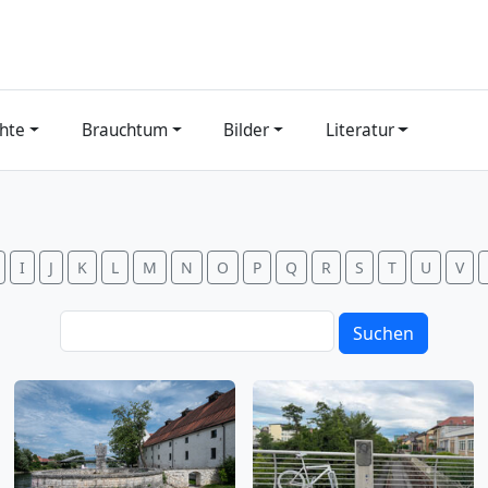
hte
Brauchtum
Bilder
Literatur
I
J
K
L
M
N
O
P
Q
R
S
T
U
V
Suchen