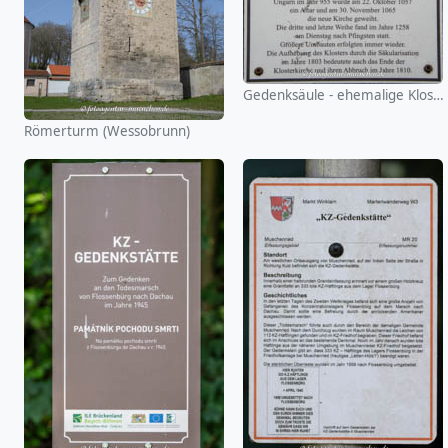
Gedenksäule - ehemalige Klosterkirche St. Peter
Römerturm (Wessobrunn)