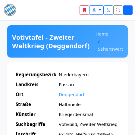
Zum Inhalt springen
Home
Votivtafel - Zweiter
Weltkrieg (Deggendorf)
Sehenswert
Regierungsbezirk
Niederbayern
Landkreis
Passau
Ort
Deggendorf
Straße
Halbmeile
Künstler
Kriegerdenkmal
Suchbegriffe
Votivbild, Zweiter Weltkrieg
Inschrift
Ex voto. Weltkrieg 1939-45.