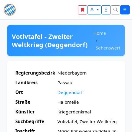
Zum Inhalt springen
Home
Votivtafel - Zweiter
Weltkrieg (Deggendorf)
Sehenswert
Regierungsbezirk
Niederbayern
Landkreis
Passau
Ort
Deggendorf
Straße
Halbmeile
Künstler
Kriegerdenkmal
Suchbegriffe
Votivtafel, Zweiter Weltkrieg
Inschrift
Maria hat einem Soldaten im