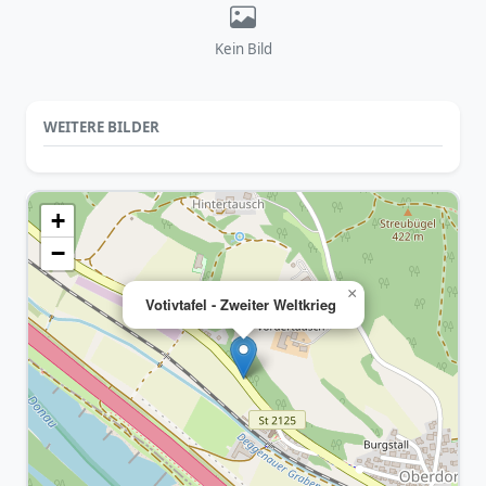
Kein Bild
WEITERE BILDER
+
−
×
Votivtafel - Zweiter Weltkrieg