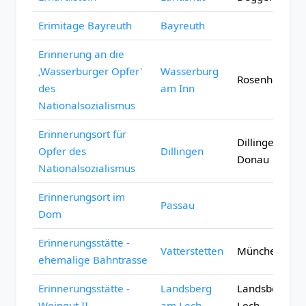
Erimitage Bayreuth
Bayreuth
Erinnerung an die
‚Wasserburger Opfer'
Wasserburg
Rosenheim
des
am Inn
Nationalsozialismus
Erinnerungsort für
Dillingen an d
Opfer des
Dillingen
Donau
Nationalsozialismus
Erinnerungsort im
Passau
Dom
Erinnerungsstätte -
Vatterstetten
München
ehemalige Bahntrasse
Erinnerungsstätte -
Landsberg
Landsberg a
Weingut II
am Lech
Lech