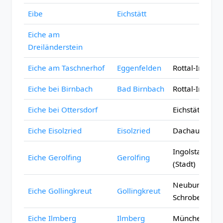
Eibe
Eichstätt
Eiche am
Dreiländerstein
Eiche am Taschnerhof
Eggenfelden
Rottal-Inn
Eiche bei Birnbach
Bad Birnbach
Rottal-Inn
Eiche bei Ottersdorf
Eichstätt
Eiche Eisolzried
Eisolzried
Dachau
Ingolstadt
Eiche Gerolfing
Gerolfing
(Stadt)
Neuburg-
Eiche Gollingkreut
Gollingkreut
Schrobenhau
Eiche Ilmberg
Ilmberg
München (Stad