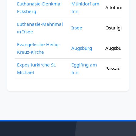
Euthanasie-Denkmal
Mühldorf am
Altötting
Ecksberg
Inn
Euthanasie-Mahnmal
Irsee
Ostallgäu
in Irsee
Evangelische Heilig-
Augsburg
Augsburg (Sta
Kreuz-Kirche
Expositurkirche St.
Egglfing am
Passau
Michael
Inn