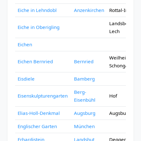
Eiche in Lehndobl
Anzenkirchen
Rottal-Inn
Landsberg a
Eiche in Oberigling
Lech
Eichen
Weilheim-
Eichen Bernried
Bernried
Schongau
Eisdiele
Bamberg
Berg-
Eisenskulpturengarten
Hof
Eisenbühl
Elias-Holl-Denkmal
Augsburg
Augsburg
Englischer Garten
München
Erhardistein
Landshut
Deggendorf