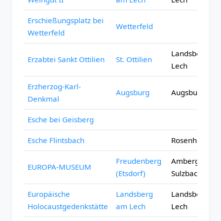
Erschießungsplatz bei
Wetterfeld
Wetterfeld
Landsberg a
Erzabtei Sankt Ottilien
St. Ottilien
Lech
Erzherzog-Karl-
Augsburg
Augsburg (Sta
Denkmal
Esche bei Geisberg
Esche Flintsbach
Rosenheim
Freudenberg
Amberg-
EUROPA-MUSEUM
(Etsdorf)
Sulzbach
Europäische
Landsberg
Landsberg a
Holocaustgedenkstätte
am Lech
Lech