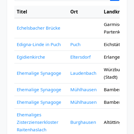
Titel
Ort
Landkreis
Garmisch-
Echelsbacher Brücke
Partenkirchen
Edigna-Linde in Puch
Puch
Eichstätt
Egidienkirche
Eltersdorf
Erlangen (Stad
Würzburg
Ehemalige Synagoge
Laudenbach
(Stadt)
Ehemalige Synagoge
Mühlhausen
Bamberg
Ehemalige Synagoge
Mühlhausen
Bamberg
Ehemaliges
Zisterzienserkloster
Burghausen
Altötting
Raitenhaslach