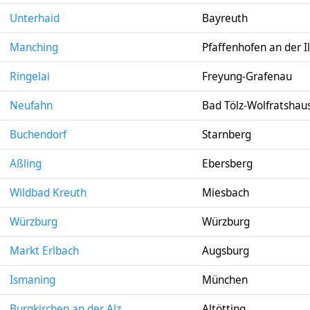
Unterhaid
Bayreuth
Manching
Pfaffenhofen an der I
Ringelai
Freyung-Grafenau
Neufahn
Bad Tölz-Wolfratshau
Buchendorf
Starnberg
Aßling
Ebersberg
Wildbad Kreuth
Miesbach
Würzburg
Würzburg
Markt Erlbach
Augsburg
Ismaning
München
Burgkirchen an der Alz
Altötting