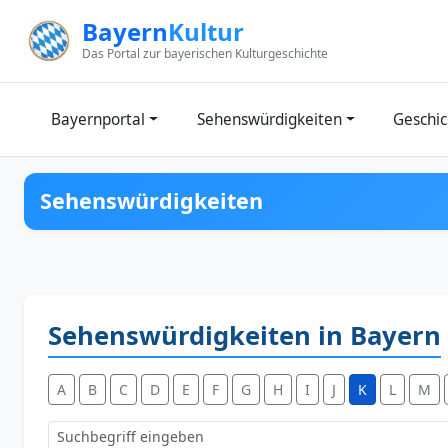
Zum Inhalt springen
Bayern
Kultur
Das Portal zur bayerischen Kulturgeschichte
Bayernportal
Sehenswürdigkeiten
Geschic
Sehenswürdigkeiten
Sehenswürdigkeiten in Bayern
A
B
C
D
E
F
G
H
I
J
K
L
M