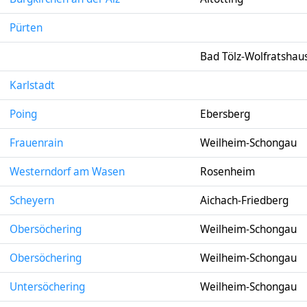
Pürten
Bad Tölz-Wolfratshau
Karlstadt
Poing
Ebersberg
Frauenrain
Weilheim-Schongau
Westerndorf am Wasen
Rosenheim
Scheyern
Aichach-Friedberg
Obersöchering
Weilheim-Schongau
Obersöchering
Weilheim-Schongau
Untersöchering
Weilheim-Schongau