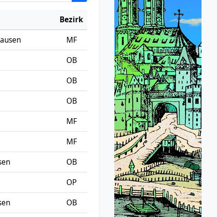
Bezirk
ausen
MF
OB
OB
OB
MF
MF
sen
OB
OP
sen
OB