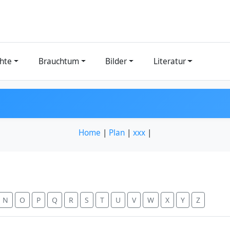
hte
Brauchtum
Bilder
Literatur
Home
|
Plan
|
xxx
|
N
O
P
Q
R
S
T
U
V
W
X
Y
Z