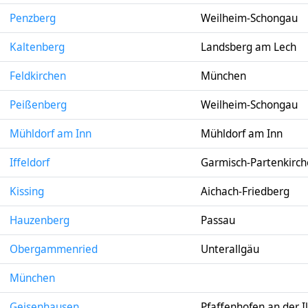
Penzberg
Weilheim-Schongau
Kaltenberg
Landsberg am Lech
Feldkirchen
München
Peißenberg
Weilheim-Schongau
Mühldorf am Inn
Mühldorf am Inn
Iffeldorf
Garmisch-Partenkirc
Kissing
Aichach-Friedberg
Hauzenberg
Passau
Obergammenried
Unterallgäu
München
Geisenhausen
Pfaffenhofen an der I