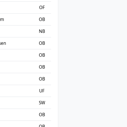
OF
lm
OB
NB
sen
OB
OB
OB
OB
UF
SW
OB
OB