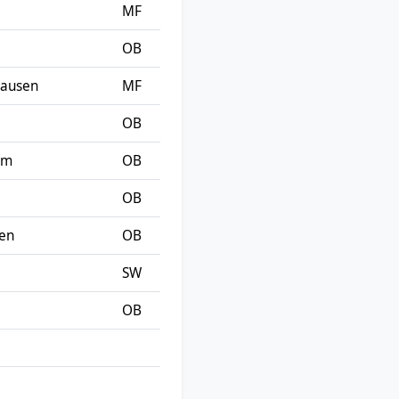
MF
OB
ausen
MF
OB
lm
OB
OB
hen
OB
SW
OB