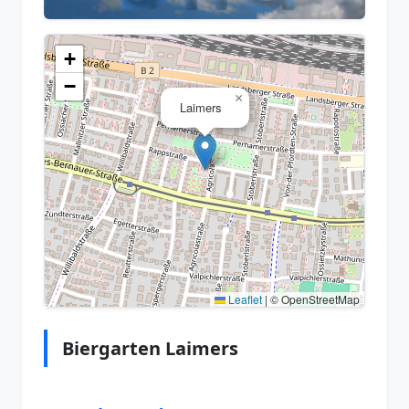
+
−
×
Laimers
Leaflet
|
© OpenStreetMap
Biergarten Laimers