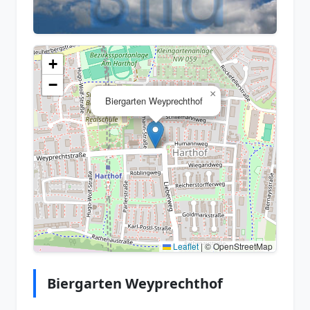
+
−
×
Biergarten Weyprechthof
Leaflet
|
© OpenStreetMap
Biergarten Weyprechthof