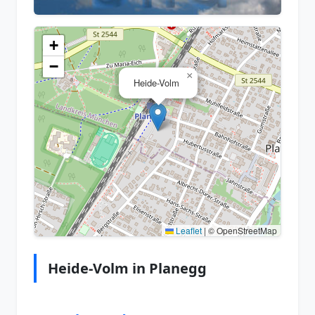
+
−
×
Heide-Volm
Leaflet
|
© OpenStreetMap
Heide-Volm in Planegg